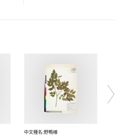
中文種名:野鴨椿