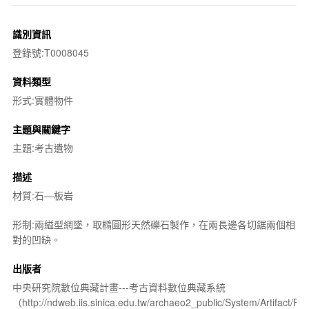
識別資訊
登錄號:T0008045
資料類型
形式:實體物件
主題與關鍵字
主題:考古遺物
描述
材質:石—板岩
形制:兩縊型網墜，取橢圓形天然礫石製作，在兩長邊各切鋸兩個相
對的凹缺。
出版者
中央研究院數位典藏計畫---考古資料數位典藏系統
（http://ndweb.iis.sinica.edu.tw/archaeo2_public/System/Artifact