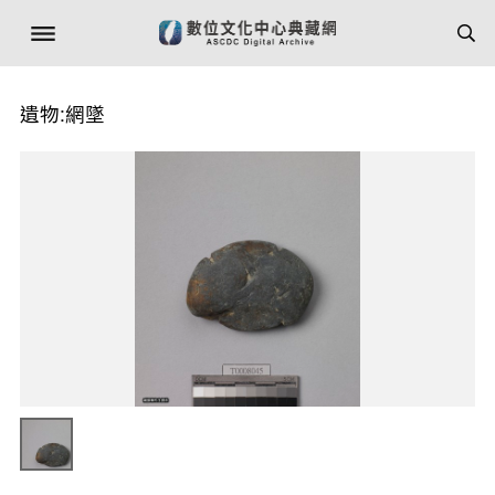
遺物:網墜