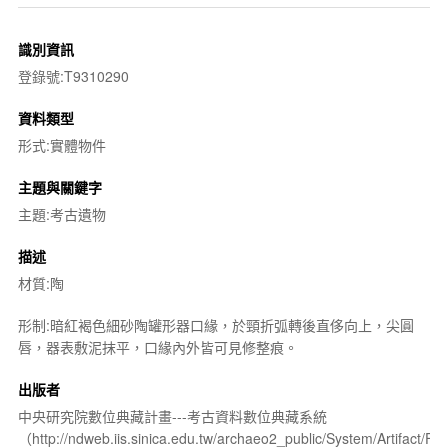
識別資訊
登錄號:T9310290
資料類型
形式:實體物件
主題與關鍵字
主題:考古遺物
描述
材質:陶
形制:暗紅褐色細砂陶罐形器口緣，於頸折弧轉後直侈向上，尖圓
唇，器表敷泥抹平，口緣內外皆可見修整痕。
出版者
中央研究院數位典藏計畫---考古資料數位典藏系統
（http://ndweb.iis.sinica.edu.tw/archaeo2_public/System/Artifact