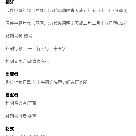
描述
原件中曆年代（西曆）:五代後唐明宗天成元年五月十二日卒(926)
原件中曆年代（西曆）:五代後唐明宗天成二年二月十五日葬(927)
銘刻書體:楷書
銘刻行款:三十三行，行三十五字。
銘刻文字方向:直書右行
出版者
數位化執行單位:中央研究院歷史語言研究所
貢獻者
銘刻撰文者:王騫
銘刻書丹者:孫晝
格式