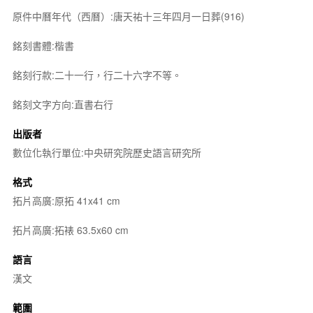
原件中曆年代（西曆）:唐天祐十三年四月一日葬(916)
銘刻書體:楷書
銘刻行款:二十一行，行二十六字不等。
銘刻文字方向:直書右行
出版者
數位化執行單位:中央研究院歷史語言研究所
格式
拓片高廣:原拓 41x41 cm
拓片高廣:拓裱 63.5x60 cm
語言
漢文
範圍