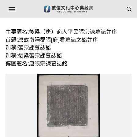
主要題名:後梁（唐）商人平民張宗諫墓誌并序
首題:唐故南陽郡張[府]君墓誌之銘并序
別稱:張宗諫墓誌銘
別稱:後梁張宗諫墓誌銘
傅圖題名:唐張宗諫墓誌銘