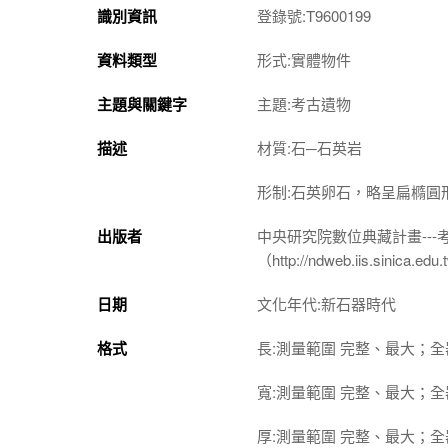
識別資訊
登錄號:T9600199
資料類型
形式:實體物件
主題與關鍵字
主題:考古遺物
描述
材質:石─石英岩
形制:石英卵石，略呈扁橢圓
出版者
中央研究院數位典藏計畫--
（http://ndweb.iis.sinica.ed
日期
文化年代:新石器時代
格式
長:測量範圍 完整、最大；全器 
寬:測量範圍 完整、最大；全器 
厚:測量範圍 完整、最大；全器 