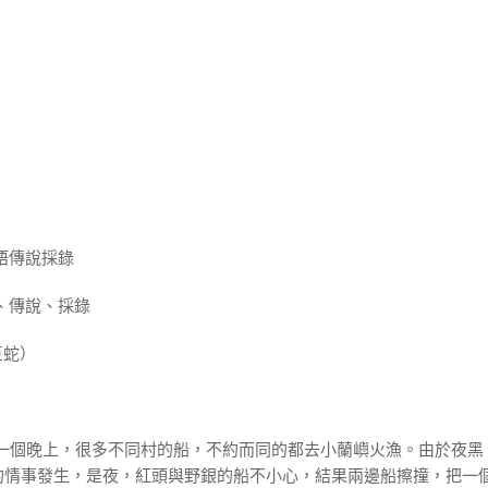
語傳說採錄
、傳說、採錄
（巨蛇）
有一個晚上，很多不同村的船，不約而同的都去小蘭嶼火漁。由於夜黑
的情事發生，是夜，紅頭與野銀的船不小心，結果兩邊船擦撞，把一