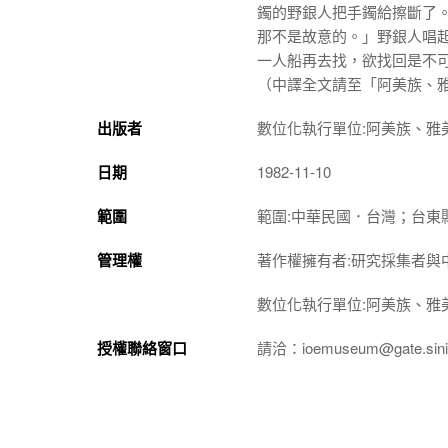
鐲的野銀人把手鐲給擦斷了。
那不是故意的。」野銀人唱
一人船再去找，欲找回是不
（中譯全文請至「阿美族、
出版者
數位化執行單位:阿美族、雅
日期
1982-11-10
範圍
範圍:中華民國．台灣；台東
管理權
著作權擁有者:研究採集者與
數位化執行單位:阿美族、雅
授權聯絡窗口
請洽：ioemuseum@gate.sinic