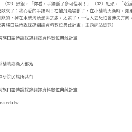
 （02）野銀，「你看，手鐲斷了多可惜啊！」 （03）紅頭，「沒
起歌來了：我心愛的手鐲啊！在捕飛漁場斷了，在小蘭嶼火漁時，如
可能的，掉在水勢洶湧澎湃之處，太遠了，一個人去恐怕會迷失方向
雅美族口語傳說採錄翻譯資料數位典藏計畫」主題網站瀏覽）
美族口語傳說採錄翻譯資料數位典藏計畫
縣蘭嶼鄉漁人部落
中研院民族所共有
美族口語傳說採錄翻譯資料數位典藏計畫
a.edu.tw