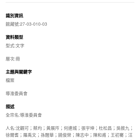
識別資訊
館藏號:27-03-010-03
資料類型
型式:文字
層次:冊
主題與關鍵字
檔案
導淮委員會
描述
全宗名:導淮委員會
人名:沈觀可；蔡均；黃展㕂；何連城；張宇坤；杜松昌；吳敘九；
徐爾耆；羅禹文；孫醒華；饒俊榮；陳志中；陳和甫；王初騫；汪