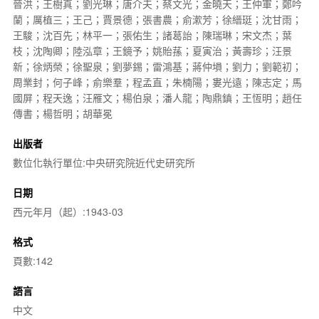
晉洪；王樹真；劉光琳；唐介夫；蔡文光；金曉天；王仲軍；鄭吟
蘭；厲植三；王己；賈景德；張書農；俞漱芳；徐縉珽；沈甘雨；
王駿；沈百先；林平一；張佑生；諸葛詒；陳瑞琳；宋文杰；葉
枝；沈陶卿；陸泓章；王鏡予；姚貽蓀；夏寅治；黃壽珍；汪景
新；徐炳榮；徐聖泉；劉夢錫；雷鴻基；蔣仲塤；劉力；劉範初；
周業封；何子峰；俞樂羣；程孟直；朱楠陽；婁光遠；陳志定；馬
國屏；程天逸；汪雁文；楊伯泉；潘人龍；陶鼎鎮；王恆明；趙任
傳書；楊哲明；胡華冕
出版者
數位化執行單位:中央研究院近代史研究所
日期
西元年月（起）:1943-03
格式
頁數:142
語言
中文