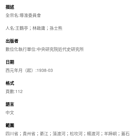
描述
全宗名:導淮委員會
人名:王鶴亭；林啟庸；孫士熊
出版者
數位化執行單位:中央研究院近代史研究所
日期
西元年月（起）:1938-03
格式
頁數:112
語言
中文
範圍
四川省；貴州省；綦江；藻渡河；松坎河；楊渡河；羊蹄峒；蓋石