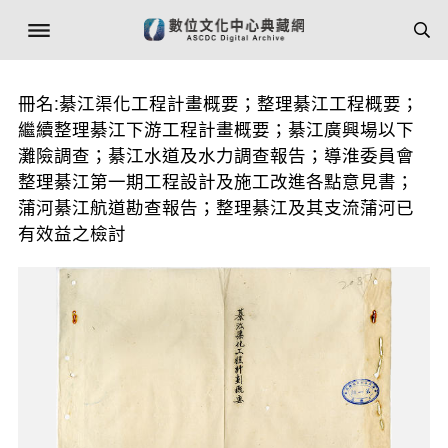
冊名:綦江渠化工程計畫概要；整理綦江工程概要；
繼續整理綦江下游工程計畫概要；綦江廣興場以下
灘險調查；綦江水道及水力調查報告；導淮委員會
整理綦江第一期工程設計及施工改進各點意見書；
蒲河綦江航道勘查報告；整理綦江及其支流蒲河已
有效益之檢討