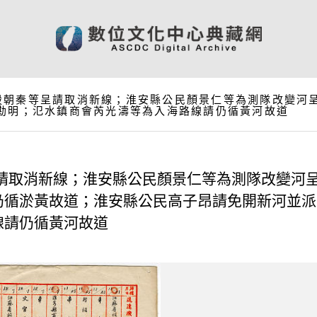
殷朝秦等呈請取消新線；淮安縣公民顏景仁等為測隊改變河
勘明；氾水鎮商會芮光濤等為入海路線請仍循黃河故道
請取消新線；淮安縣公民顏景仁等為測隊改變河
仍循淤黃故道；淮安縣公民高子昂請免開新河並派
線請仍循黃河故道