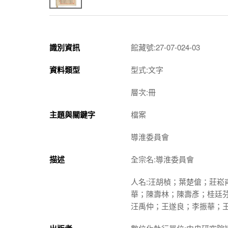
識別資訊
館藏號:27-07-024-03
資料類型
型式:文字
層次:冊
主題與關鍵字
檔案
導淮委員會
描述
全宗名:導淮委員會
人名:汪胡楨；葉楚傖；莊
華；陳壽林；陳壽彥；桂廷
汪禹仲；王遂良；李振華；