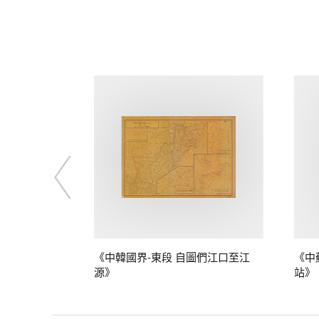
》
《中韓國界-東段 自圖們江口至江
《中
源》
站》