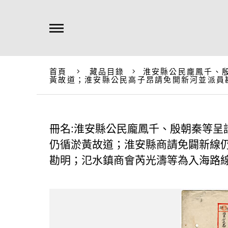
首頁
藏品目錄
淮安縣公民龐鳳千、
黃故道；淮安縣公民高子昂請免開新河並派員
冊名:淮安縣公民龐鳳千、殷朝秦等呈
仍循淤黃故道；淮安縣商請免闢新線
勘明；氾水鎮商會芮光濤等為入海路