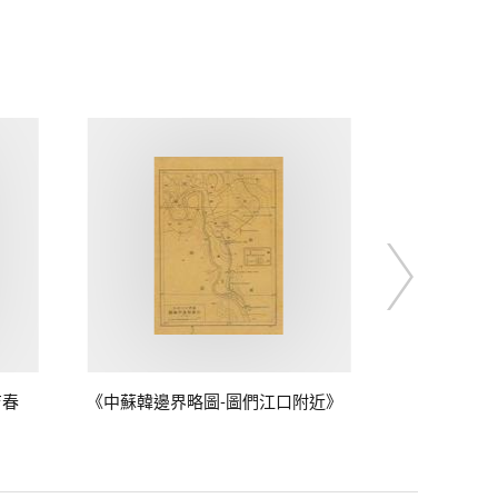
吉春
《中蘇韓邊界略圖-圖們江口附近》