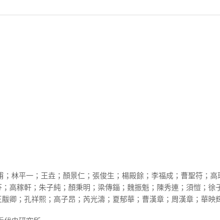
崧甫；林平一；王垚；顏景仁；張俊生；楊殿餘；李福成；曹聖符；高
芬；高稼軒；朱子純；顏秉明；梁傳錙；魏振魁；陳秀連；須愷；徐
王黻卿；孔祥熙；高子昂；芮光濤；夏郁華；曹漢章；周漢章；華映