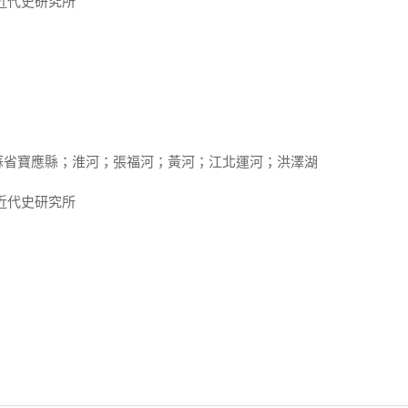
近代史研究所
蘇省寶應縣；淮河；張福河；黃河；江北運河；洪澤湖
近代史研究所