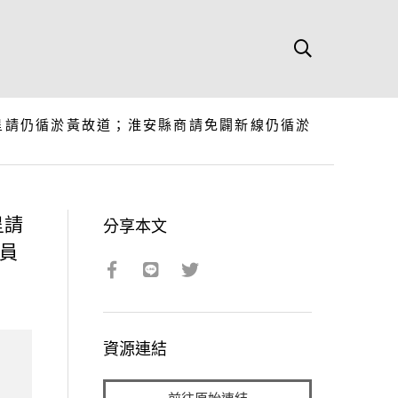
呈請仍循淤黃故道；淮安縣商請免闢新線仍循淤
呈請
分享本文
員
資源連結
前往原始連結