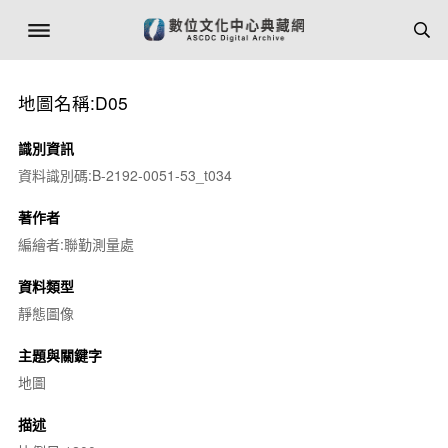
地圖名稱:D05
識別資訊
資料識別碼:B-2192-0051-53_t034
著作者
編繪者:聯勤測量處
資料類型
靜態圖像
主題與關鍵字
地圖
描述