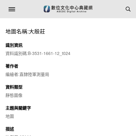
地圖名稱:大殷莊
識別資訊
資料識別碼:B-3531-1661-12_t024
著作者
編繪者:直隸陸軍測量局
資料類型
靜態圖像
主題與關鍵字
地圖
描述