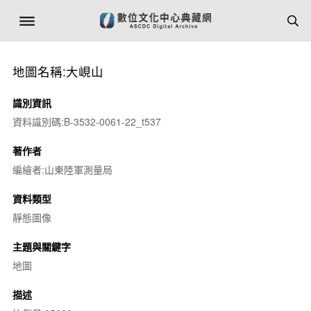
地圖名稱:大峴山
識別資訊
資料識別碼:B-3532-0061-22_t537
著作者
編繪者:山東陸軍測量局
資料類型
靜態圖像
主題與關鍵字
地圖
描述