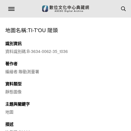
地圖名稱:TI-T'OU 隄頭
識別資訊
資料識別碼:B-3634-0062-35_t036
著作者
編繪者:聯勤測量署
資料類型
靜態圖像
主題與關鍵字
地圖
描述