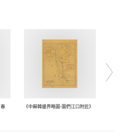
吉春
《中蘇韓邊界略圖-圖們江口附近》