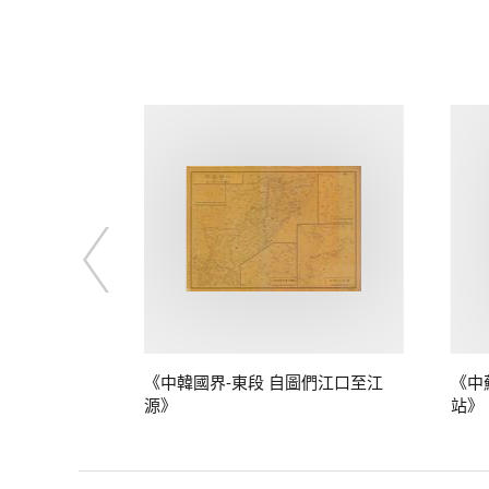
》
《中韓國界-東段 自圖們江口至江
《中
源》
站》