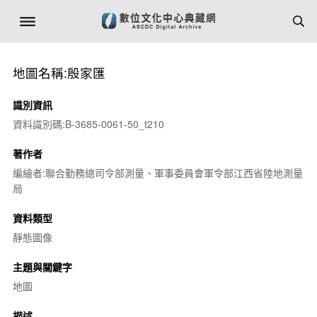
地圖名稱:殷家匯
識別資訊
資料識別碼:B-3685-0061-50_t210
著作者
編繪者:聯合勤務總司令部測量、軍事委員會軍令部江西省陸地測量
局
資料類型
靜態圖像
主題與關鍵字
地圖
描述