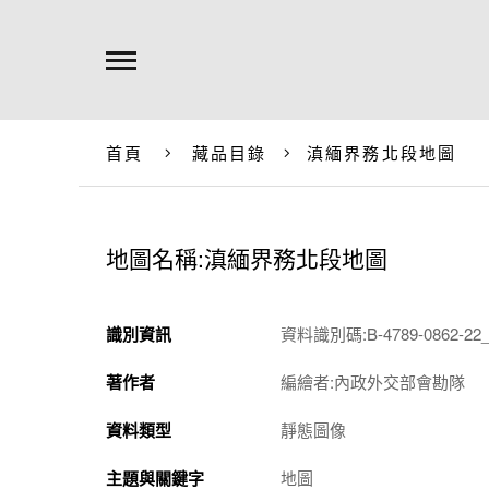
首頁
藏品目錄
滇緬界務北段地圖
地圖名稱:滇緬界務北段地圖
識別資訊
資料識別碼:B-4789-0862-22_
著作者
編繪者:內政外交部會勘隊
資料類型
靜態圖像
主題與關鍵字
地圖