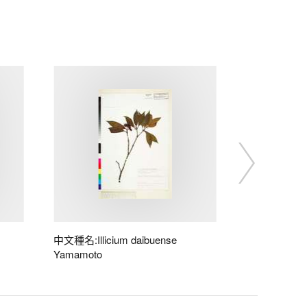
中文種名:Illicium daibuense
Yamamoto