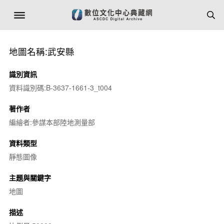
地圖名稱:武安縣
識別資訊
資料識別碼:B-3637-1661-3_t004
著作者
編繪者:參謀本部陸地測量部
資料類型
靜態圖像
主題與關鍵字
地圖
描述