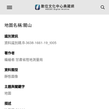
地圖名稱:關山
識別資訊
資料識別碼:B-3638-1661-19_t005
著作者
編繪者:甘肅省陸地測量局
資料類型
靜態圖像
主題與關鍵字
地圖
描述