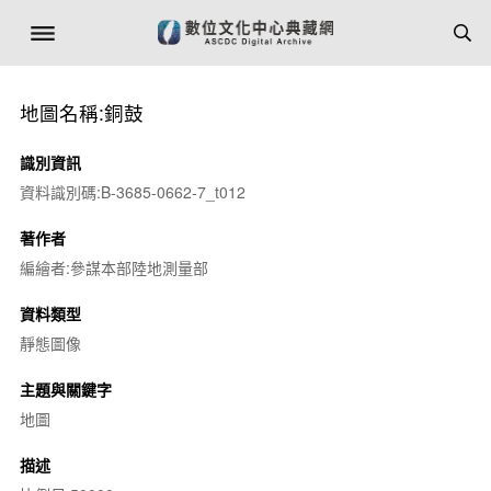
地圖名稱:銅鼓
識別資訊
資料識別碼:B-3685-0662-7_t012
著作者
編繪者:參謀本部陸地測量部
資料類型
靜態圖像
主題與關鍵字
地圖
描述