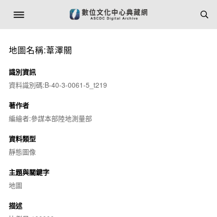
地圖名稱:葦澤關
識別資訊
資料識別碼:B-40-3-0061-5_t219
著作者
編繪者:參謀本部陸地測量部
資料類型
靜態圖像
主題與關鍵字
地圖
描述