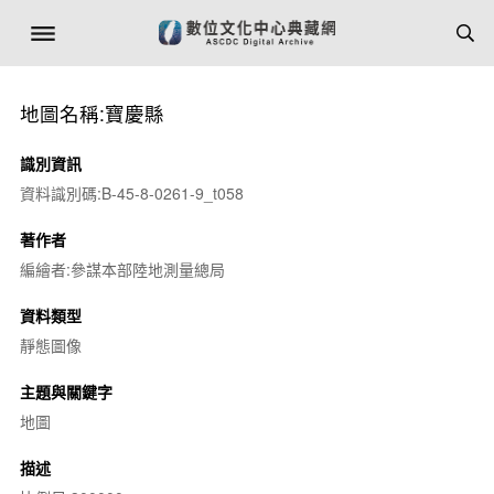
地圖名稱:寶慶縣
識別資訊
資料識別碼:B-45-8-0261-9_t058
著作者
編繪者:參謀本部陸地測量總局
資料類型
靜態圖像
主題與關鍵字
地圖
描述