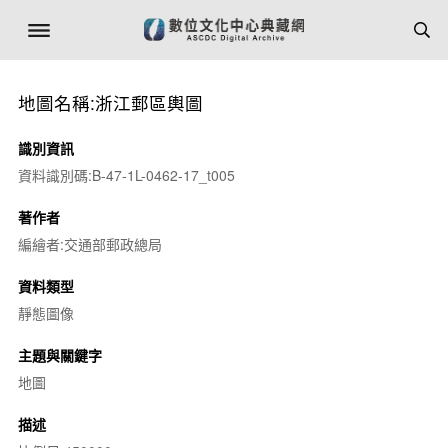
地圖名稱:浙江郵區輿圖
識別資訊
資料識別碼:B-47-1L-0462-17_t005
著作者
編繪者:交通部郵政總局
資料類型
靜態圖像
主題與關鍵字
地圖
描述