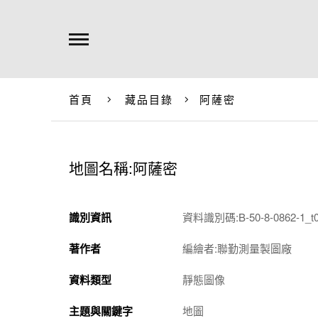
首頁
藏品目錄
阿薩密
地圖名稱:阿薩密
識別資訊
資料識別碼:B-50-8-0862-1_t
著作者
編繪者:聯勤測量製圖廠
資料類型
靜態圖像
主題與關鍵字
地圖