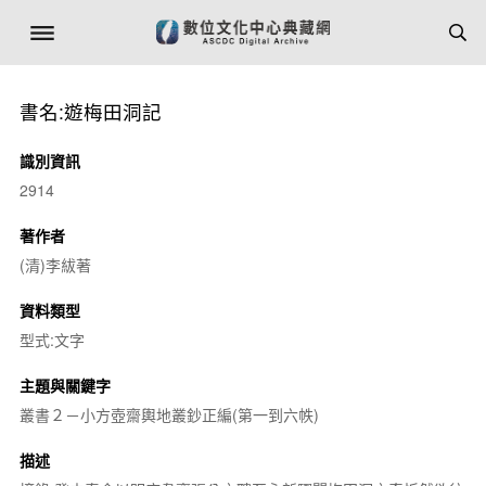
書名:遊梅田洞記
識別資訊
2914
著作者
(清)李紱著
資料類型
型式:文字
主題與關鍵字
叢書２－小方壺齋輿地叢鈔正編(第一到六帙)
描述