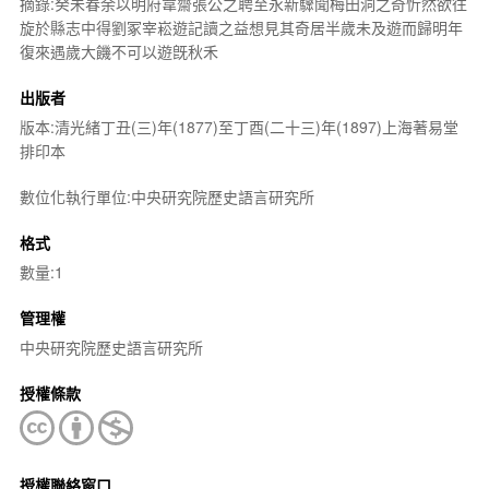
摘錄:癸未春余以明府韋齋張公之聘至永新驟聞梅田洞之奇忻然欲往
旋於縣志中得劉冢宰崧遊記讀之益想見其奇居半歲未及遊而歸明年
復來遇歲大饑不可以遊旣秋禾
出版者
版本:清光緒丁丑(三)年(1877)至丁酉(二十三)年(1897)上海著易堂
排印本
數位化執行單位:中央研究院歷史語言研究所
格式
數量:1
管理權
中央研究院歷史語言研究所
授權條款
授權聯絡窗口