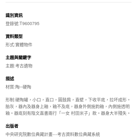
識別資訊
登錄號:T9600795
資料類型
形式:實體物件
主題與關鍵字
主題:考古遺物
描述
材質:陶─硬陶
形制:硬陶罐，小口，直口，圓鼓肩，直壁，下收平底，拉坏成形。
胎灰，器內及器身上釉，釉不及底，器身外側施鈞釉，內側施透明
釉。器底刻有陰文直書兩行「一女 村田米子」款。器身大半殘失。
出版者
中央研究院數位典藏計畫---考古資料數位典藏系統