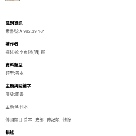
識別資訊
索書號:A 982.39 161
著作者
撰述者:李東陽(明) 撰
資料類型
類型:善本
主題與關鍵字
層級:圖書
主題:明刊本
傅圖類目:善本--史部--傳記類--雜錄
描述