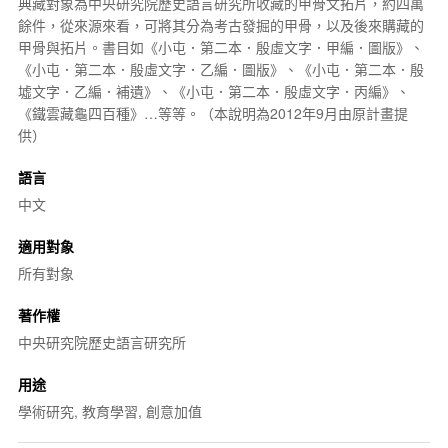
典藏對象為
中央研究院
歷史語言研究所收藏的甲骨文拓片，約四萬
餘件，從來源來看，可將其分為考古發掘的
甲骨
，以及後來購藏的
甲骨與拓片。書目如《小屯．第二本．殷虛文字．甲編．圖版》、
《小屯．第二本．殷虛文字．乙編．圖版》、《小屯．第二本．
殷
墟
文字．乙編．補遺》、《小屯．第二本．殷虛文字．丙編》、
《鐵雲藏龜四百種》…等等。（本說明為2012年9月由原計畫提
供）
語言
中文
適用對象
所有對象
著作權
中央研究院歷史語言研究所
用途
學術研究, 教育學習, 創意加值