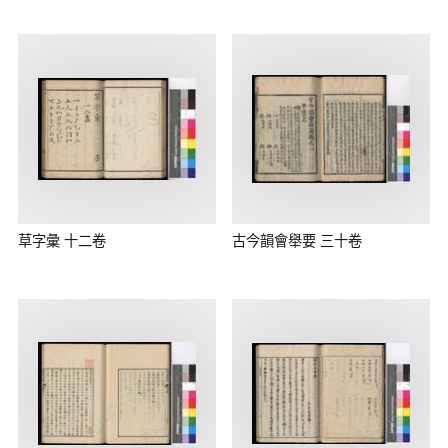
草字彙 十二卷
古今韻會舉要 三十卷