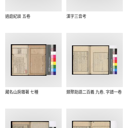
過庭紀談 五卷
漢字三音考
藏名山房雜著 七種
類聚助語二百義 九卷, 字譜一卷