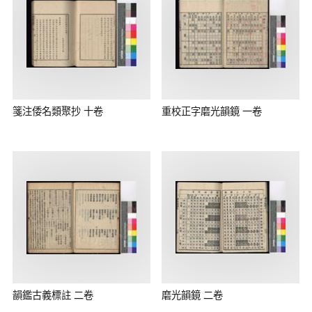
箋注倭名類聚抄 十卷
重校正字磨光韻鏡 一卷
韻鑑古義標註 二卷
磨光韻鏡 二卷