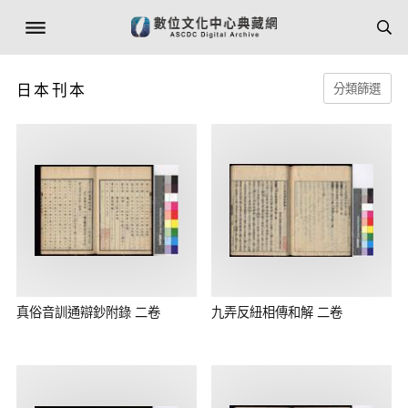
日本刊本
分類篩選
真俗音訓通辯鈔附錄 二卷
九弄反紐相傳和解 二卷