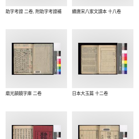
助字考證 二卷, 附助字考證補
續唐宋八家文讀本 十八卷
磨光韻鏡字庫 二卷
日本大玉篇 十二卷