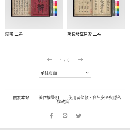
隸辨 二卷
韻鏡發輝易索 二卷
1
/
3
關於本站
著作權聲明
使用者條款、資訊安全與隱私
權政策