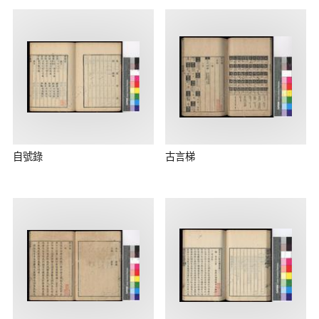
自號錄
古言梯