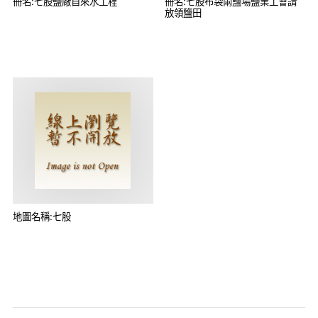
冊名:七股鹽廠自來水工程
冊名:七股布袋兩鹽場鹽業工會請
放領鹽田
地圖名稱:七股