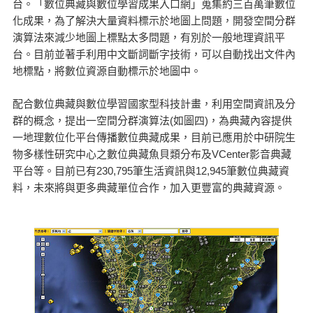
台。「數位典藏與數位學習成果入口網」蒐集約三百萬筆數位
化成果，為了解決大量資料標示於地圖上問題，開發空間分群
演算法來減少地圖上標點太多問題，有別於一般地理資訊平
台。目前並著手利用中文斷詞斷字技術，可以自動找出文件內
地標點，將數位資源自動標示於地圖中。
配合數位典藏與數位學習國家型科技計畫，利用空間資訊及分
群的概念，提出一空間分群演算法(如圖四)，為典藏內容提供
一地理數位化平台傳播數位典藏成果，目前已應用於中研院生
物多樣性研究中心之數位典藏魚貝類分布及VCenter影音典藏
平台等。目前已有230,795筆生活資訊與12,945筆數位典藏資
料，未來將與更多典藏單位合作，加入更豐富的典藏資源。